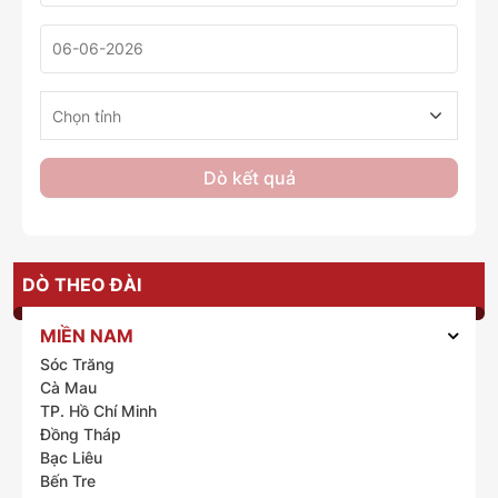
Dò kết quả
DÒ THEO ĐÀI
MIỀN NAM
Sóc Trăng
Cà Mau
TP. Hồ Chí Minh
Đồng Tháp
Bạc Liêu
Bến Tre