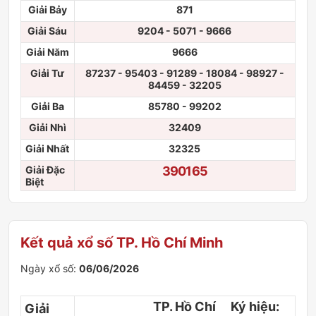
Giải Bảy
871
Giải Sáu
9204 - 5071 - 9666
Giải Năm
9666
Giải Tư
87237 - 95403 - 91289 - 18084 - 98927 -
84459 - 32205
Giải Ba
85780 - 99202
Giải Nhì
32409
Giải Nhất
32325
Giải Đặc
390165
Biệt
Kết quả xổ số TP. Hồ Chí Minh
Ngày xổ số:
06/06/2026
TP. Hồ Chí
Ký hiệu:
Giải