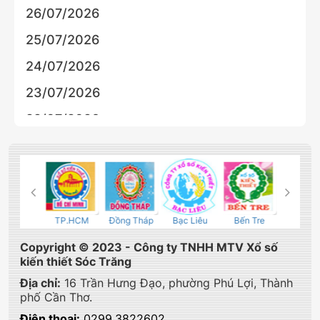
26/07/2026
25/07/2026
24/07/2026
23/07/2026
22/07/2026
21/07/2026
20/07/2026
19/07/2026
Cà Mau
TP.HCM
Đồng Tháp
Bạc Liêu
Bến Tre
Vũng T
18/07/2026
Copyright © 2023 - Công ty TNHH MTV Xổ số
17/07/2026
kiến thiết Sóc Trăng
16/07/2026
Địa chỉ:
16 Trần Hưng Đạo, phường Phú Lợi, Thành
phố Cần Thơ.
15/07/2026
Điện thoại:
0299.3822602.