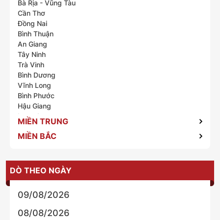
Bà Rịa - Vũng Tàu
Cần Thơ
Đồng Nai
Bình Thuận
An Giang
Tây Ninh
Trà Vinh
Bình Dương
Vĩnh Long
Bình Phước
Hậu Giang
Long An
MIỀN TRUNG
Lâm Đồng
MIỀN BẮC
Kiên Giang
Tiền Giang
DÒ THEO NGÀY
09/08/2026
08/08/2026