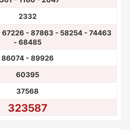
2332
 67226 - 87863 - 58254 - 74463
- 68485
86074 - 89926
60395
37568
323587