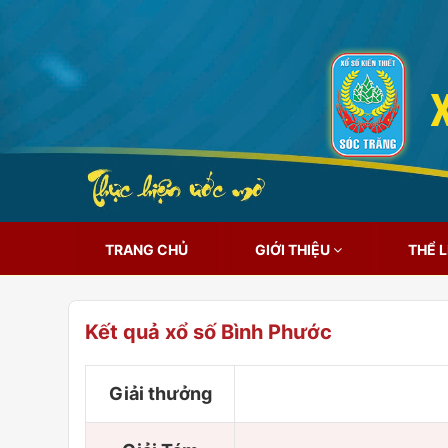
TRANG CHỦ
GIỚI THIỆU
THỂ 
Kết quả xổ số Bình Phước
Giải thưởng