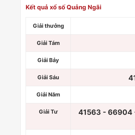
Kết quả xổ số Quảng Ngãi
Giải thưởng
Giải Tám
Giải Bảy
4
Giải Sáu
Giải Năm
41563 - 66904 
Giải Tư