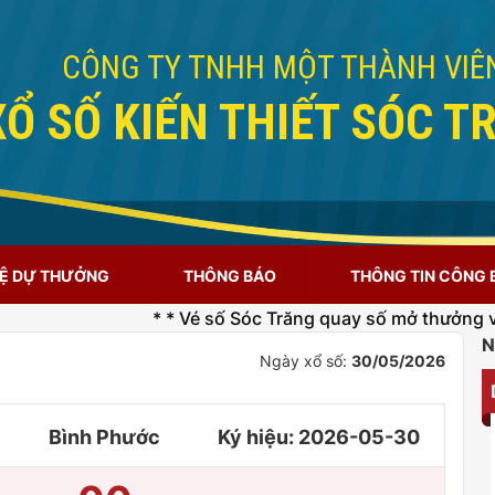
CÔNG TY TNHH MỘT THÀNH VIÊ
XỔ SỐ KIẾN THIẾT SÓC T
LỆ DỰ THƯỞNG
THÔNG BÁO
THÔNG TIN CÔNG
* * Vé số Sóc Trăng quay số mở thưởng vào lúc 16 giờ
N
Ngày xổ số:
30/05/2026
Bình Phước
Ký hiệu: 2026-05-30