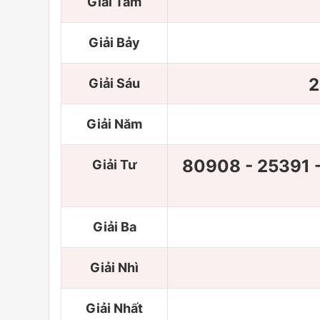
Giải Tám
Giải Bảy
2
Giải Sáu
Giải Năm
80908 - 25391 -
Giải Tư
Giải Ba
Giải Nhì
Giải Nhất