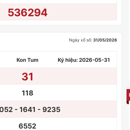
536294
Ngày xổ số:
31/05/2026
Kon Tum
Ký hiệu: 2026-05-31
31
118
052 - 1641 - 9235
6552