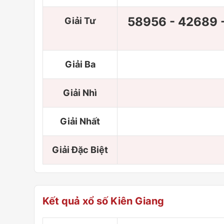
58956 - 42689 -
Giải Tư
Giải Ba
Giải Nhì
Giải Nhất
Giải Đặc Biệt
Kết quả xổ số Kiên Giang