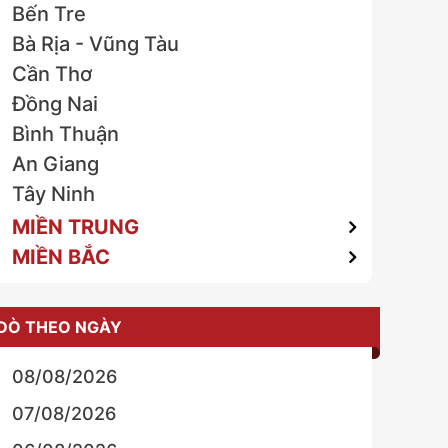
Bến Tre
Bà Rịa - Vũng Tàu
Cần Thơ
Đồng Nai
Bình Thuận
An Giang
Tây Ninh
Trà Vinh
MIỀN TRUNG
Bình Dương
MIỀN BẮC
Vĩnh Long
Bình Phước
DÒ THEO NGÀY
Hậu Giang
Long An
08/08/2026
Lâm Đồng
07/08/2026
Kiên Giang