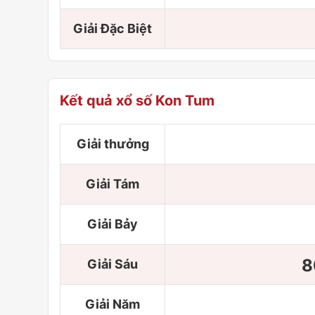
Giải Đặc Biệt
Kết quả xổ số Kon Tum
Giải thưởng
Giải Tám
Giải Bảy
8
Giải Sáu
Giải Năm