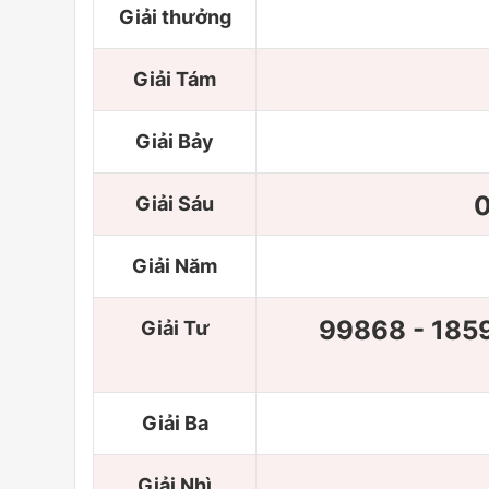
Giải thưởng
Giải Tám
Giải Bảy
0
Giải Sáu
Giải Năm
99868 - 1859
Giải Tư
Giải Ba
Giải Nhì