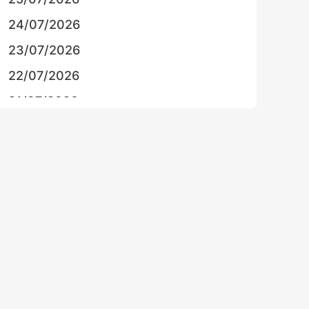
24/07/2026
23/07/2026
22/07/2026
21/07/2026
20/07/2026
19/07/2026
18/07/2026
17/07/2026
16/07/2026
15/07/2026
14/07/2026
13/07/2026