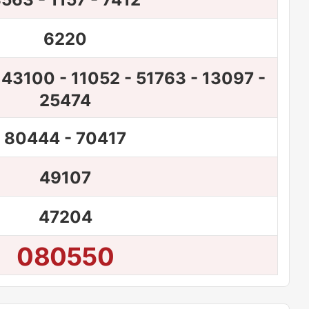
6220
 43100 - 11052 - 51763 - 13097 -
25474
80444 - 70417
49107
47204
080550