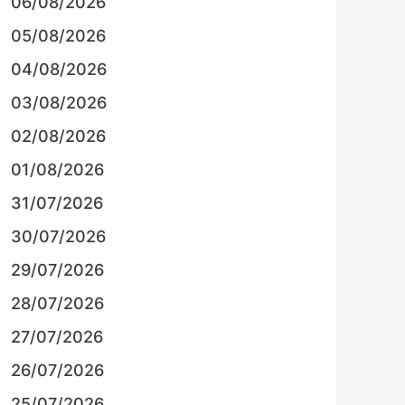
06/08/2026
Tiền Giang
05/08/2026
04/08/2026
03/08/2026
02/08/2026
01/08/2026
31/07/2026
30/07/2026
29/07/2026
28/07/2026
27/07/2026
26/07/2026
25/07/2026