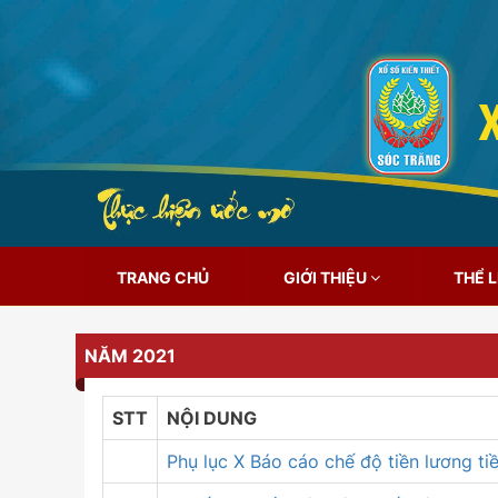
TRANG CHỦ
GIỚI THIỆU
THỂ 
NĂM 2021
STT
NỘI DUNG
Phụ lục X Báo cáo chế độ tiền lương t