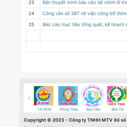
23
Bản thuyết minh báo cáo tài chính 6 t
24
Công văn số 387 về việc công bố thôn
25
Báo cáo mục tiêu tổng quát, kế hoạch
ăng
Cà Mau
TP.HCM
Đồng Tháp
Bạc Liêu
Bến Tre
Copyright © 2023 - Công ty TNHH MTV Xổ số k