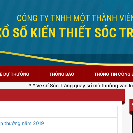
CÔNG TY TNHH MỘT THÀNH VIÊ
XỔ SỐ KIẾN THIẾT SÓC T
LỆ DỰ THƯỞNG
THÔNG BÁO
THÔNG TIN CÔNG
* * Vé số Sóc Trăng quay số mở thưởng vào lúc 16 giờ 15 
iền thưởng năm 2019