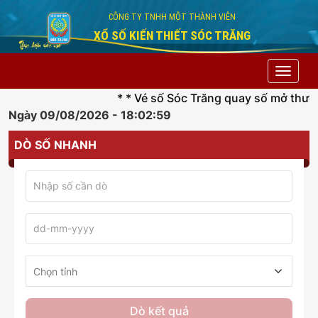
CÔNG TY TNHH MỘT THÀNH VIÊN
XỔ SỐ KIẾN THIẾT SÓC TRĂNG
Toggle
navigat
* * Vé số Sóc Trăng quay số mở thưởn
Ngày 09/08/2026 - 18:02:59
DÒ SỐ NHANH
Dò kết quả