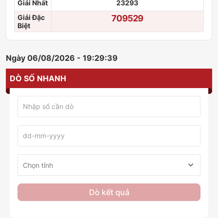
Giải Nhất
23293
Giải Đặc
709529
Biệt
Ngày 06/08/2026 - 19:29:39
DÒ SỐ NHANH
Dò kết quả