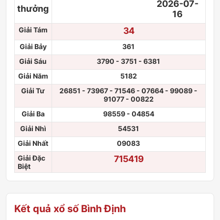
2026-07-
thưởng
16
Giải Tám
34
Giải Bảy
361
Giải Sáu
3790 - 3751 - 6381
Giải Năm
5182
Giải Tư
26851 - 73967 - 71546 - 07664 - 99089 -
91077 - 00822
Giải Ba
98559 - 04854
Giải Nhì
54531
Giải Nhất
09083
Giải Đặc
715419
Biệt
Kết quả xổ số Bình Định